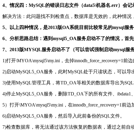
4、情况四：MySQL的错误日志文件（data5\机器名.err）会记录如下内容：I
解决方法：此问题找不到检查点，数据库是无效的，此种情况
5、以上四种情况，是2013版OA系统目前比较常见的mys
6、分析思路总结：遇到mysql5_OA服务启动不了的情况，首
7、2013版MYSQL服务启动不了（可以尝试强制启动mysql
1)打开\MYOA\mysql5\my.ini，去掉innodb_force_recovery=
2)启动MySQL5_OA服务，此时MySQL处于只读状态，可以导出
3)使用MySQL管理工具，将TD_OA等相关的数据库导出为SQ
4)停止MySQL5_OA服务，删除TD_OA下的所有文件、ibdata1、ib_lo
5）打开\MYOA\mysql5\my.ini，在innodb_force_recove
6)启动MySQL5_OA服务，然后导入此前备份的SQL文件。
7)检查数据库，将无法通过该方法恢复的数据表，通过之前自动