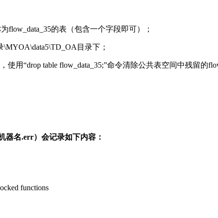
flow_data_35的表（包含一个字段即可）；
装目录\MYOA\data5\TD_OA目录下；
rop table flow_data_35;”命令清除公共表空间中残留的flo
\机器名.err）会记录如下内容：
ocked functions