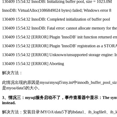
130409 15:54:32 InnoDB: Initializing buffer pool, size = 1023.0M
InnoDB: VirtualAlloc(1086849024 bytes) failed; Windows error 8
130409 15:54:32 InnoDB: Completed initialization of buffer pool
130409 15:54:32 InnoDB: Fatal error: cannot allocate memory for the
130409 15:54:32 [ERROR] Plugin 'InnoDB' init function returned err
130409 15:54:32 [ERROR] Plugin 'InnoDB' registration as a STO
130409 15:54:32 [ERROR] Unknown/unsupported storage engine: I
130409 15:54:32 [ERROR] Aborting
解决方法：
此情况出现的原因是myoa\mysql5\my.ini中innodb_b
是myoa/data5的大小。
3、情况三：mysql服务启动不了，事件查看器中显示：The syntax '--log-slow-querie
instead.
解决方法：安装目录\MYOA\data5下的ibdata1、ib_logfil