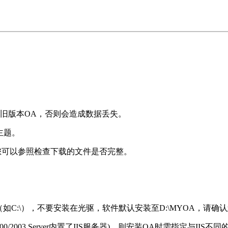
旧版本OA，否则会造成数据丢失。
主题。
206d9，您可以参照检查下载的文件是否完整。
（如C:\），不要安装在光驱，软件默认安装至D:\MYOA，请确
2000/2003 Server内置了IIS服务器)，则安装OA时需指定与