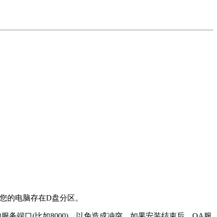
认您的电脑存在D盘分区。
IIS不同的服务端口(比如8000)，以免造成冲突。如果安装结束后，OA服