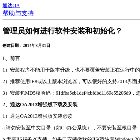
通达OA
帮助与支持
管理员如何进行软件安装和初始化？
创建日期：2014年3月31日
1、前言
1）安装程序不能用于版本升级，也不要覆盖安装正在运行中的
2）推荐使用IE8或以上版本浏览器，可以很好的支持2013界面
3）安装包MD5校验码：61dfba5eb1def4cbfdbd1169e55
2、通达OA2013增强版下载及安装
1）通达OA2013增强版安装必读：
a.请勿安装至中文目录（如C:\办公系统），不要安装至根目录
b.无需IIS服务器支持。如果已安装微软的IIS(请注意Windows 