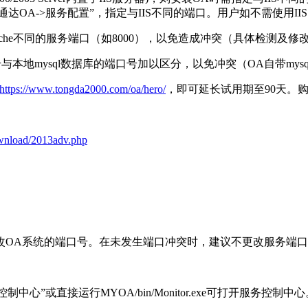
“通达OA->服务配置”，指定与IIS不同的端口。用户如不需使用II
pache不同的服务端口（如8000），以免造成冲突（具体检测及
与本地mysql数据库的端口号加以区分，以免冲突（OA自带mysq
https://www.tongda2000.com/oa/hero/
，即可延长试用期至90天。
wnload/2013adv.php
改OA系统的端口号。在未发生端口冲突时，建议不更改服务端
用服务控制中心”或直接运行MYOA/bin/Monitor.exe可打