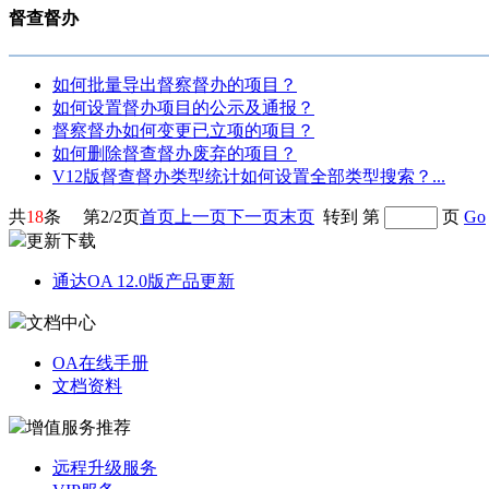
督查督办
如何批量导出督察督办的项目？
如何设置督办项目的公示及通报？
督察督办如何变更已立项的项目？
如何删除督查督办废弃的项目？
V12版督查督办类型统计如何设置全部类型搜索？...
共
18
条
第
2/2
页
首页
上一页
下一页
末页
转到 第
页
Go
更新下载
通达OA 12.0版产品更新
文档中心
OA在线手册
文档资料
增值服务推荐
远程升级服务