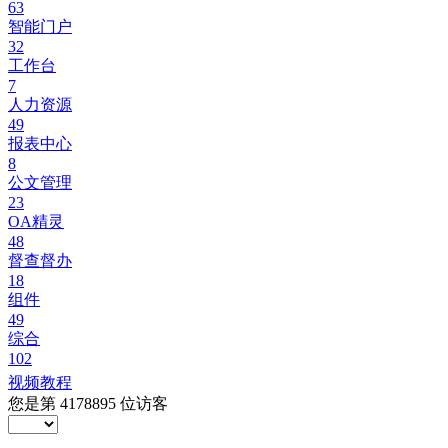
63
智能门户
32
工作台
7
人力资源
49
报表中心
8
公文管理
23
OA精灵
48
督查督办
18
组件
49
综合
102
视频教程
您是第
4178895
位访客