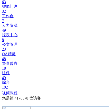
63
智能门户
32
工作台
7
人力资源
49
报表中心
8
公文管理
23
OA精灵
48
督查督办
18
组件
49
综合
102
视频教程
您是第
4178578
位访客